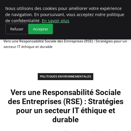
Climategatecountryclub.com
Nous utilisons des cookies pour améliorer votre expérience
de navigation. En poursuivant, vous acceptez notre politique
de confidentialité.
En savoir plus
Refuser
Accepter
Accueil
Politiques environnementales
Vers une Responsabilité Sociale des Entreprises (RSE) : Stratégies pour un
secteur IT éthique et durable
POLITIQUES ENVIRONNEMENTALES
Vers une Responsabilité Sociale
des Entreprises (RSE) : Stratégies
pour un secteur IT éthique et
durable