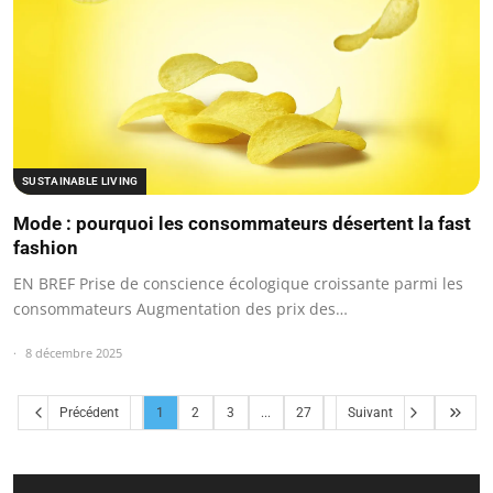
SUSTAINABLE LIVING
Mode : pourquoi les consommateurs désertent la fast
fashion
EN BREF Prise de conscience écologique croissante parmi les
consommateurs Augmentation des prix des…
8 décembre 2025
Précédent
1
2
3
...
27
Suivant