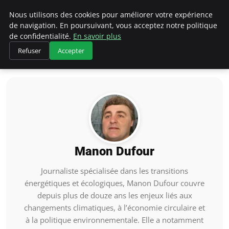
Climategatecountryclub.com
Nous utilisons des cookies pour améliorer votre expérience
de navigation. En poursuivant, vous acceptez notre politique
de confidentialité.
En savoir plus
Refuser
Accepter
Accueil
Manon Dufour
Manon Dufour
Journaliste spécialisée dans les transitions
énergétiques et écologiques, Manon Dufour couvre
depuis plus de douze ans les enjeux liés aux
changements climatiques, à l’économie circulaire et
à la politique environnementale. Elle a notamment