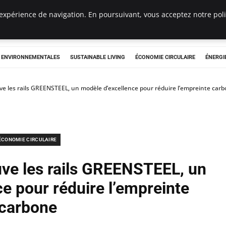
expérience de navigation. En poursuivant, vous acceptez notre polit
tryclub.com
S ENVIRONNEMENTALES
SUSTAINABLE LIVING
ÉCONOMIE CIRCULAIRE
ÉNERGI
 les rails GREENSTEEL, un modèle d’excellence pour réduire l’empreinte car
ÉCONOMIE CIRCULAIRE
e les rails GREENSTEEL, un
e pour réduire l’empreinte
carbone