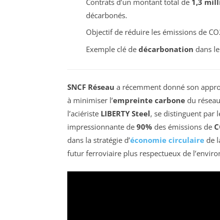
Contrats d’un montant total de
1,3 mill
décarbonés.
Objectif de réduire les émissions de CO
Exemple clé de
décarbonation
dans le 
SNCF Réseau
a récemment donné son appro
à minimiser l’
empreinte carbone
du réseau 
l’aciériste
LIBERTY Steel
, se distinguent par
impressionnante de
90%
des émissions de
C
dans la stratégie d’
économie circulaire
de l
futur ferroviaire plus respectueux de l’envir