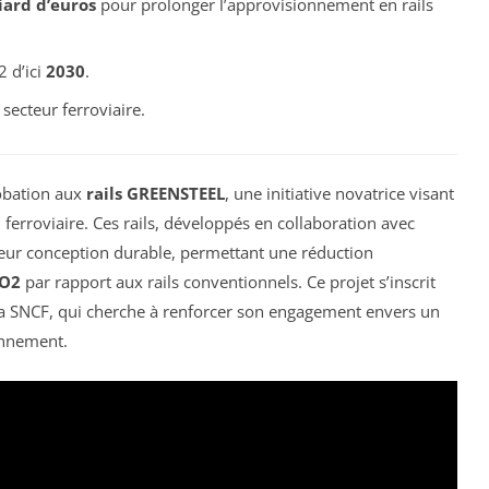
iard d’euros
pour prolonger l’approvisionnement en rails
2 d’ici
2030
.
secteur ferroviaire.
bation aux
rails GREENSTEEL
, une initiative novatrice visant
ferroviaire. Ces rails, développés en collaboration avec
 leur conception durable, permettant une réduction
O2
par rapport aux rails conventionnels. Ce projet s’inscrit
a SNCF, qui cherche à renforcer son engagement envers un
onnement.