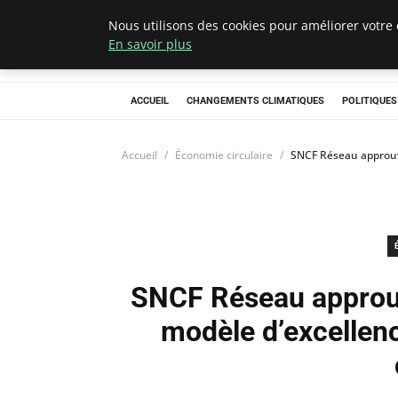
Nous utilisons des cookies pour améliorer votre 
Climategatecoun
En savoir plus
ACCUEIL
CHANGEMENTS CLIMATIQUES
POLITIQUE
Accueil
Économie circulaire
SNCF Réseau approuve
SNCF Réseau approuv
modèle d’excellenc