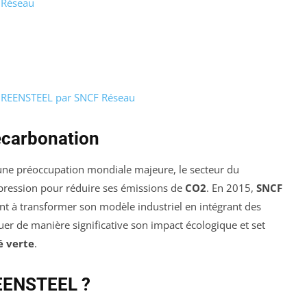
 Réseau
 GREENSTEEL par SNCF Réseau
décarbonation
une préoccupation mondiale majeure, le secteur du
s pression pour réduire ses émissions de
CO2
. En 2015,
SNCF
nt à transformer son modèle industriel en intégrant des
inuer de manière significative son impact écologique et set
é verte
.
REENSTEEL ?