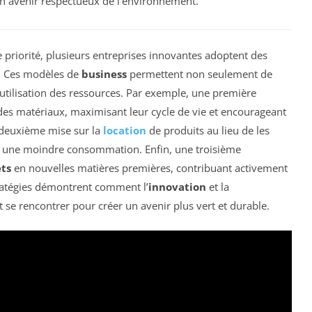
un avenir respectueux de l’environnement.
 priorité, plusieurs entreprises innovantes adoptent des
. Ces modèles de
business
permettent non seulement de
l’utilisation des ressources. Par exemple, une première
es matériaux, maximisant leur cycle de vie et encourageant
 deuxième mise sur la
location
de produits au lieu de les
et une moindre consommation. Enfin, une troisième
ts
en nouvelles matières premières, contribuant activement
ratégies démontrent comment l’
innovation
et la
se rencontrer pour créer un avenir plus vert et durable.