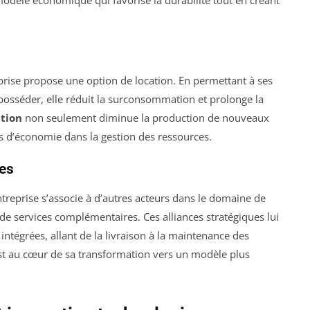
 modèle économique qui favorise la durabilité tout en créant
eprise propose une option de location. En permettant à ses
s posséder, elle réduit la surconsommation et prolonge la
ation
non seulement diminue la production de nouveaux
s d’économie dans la gestion des ressources.
res
ntreprise s’associe à d’autres acteurs dans le domaine de
e services complémentaires. Ces alliances stratégiques lui
 intégrées, allant de la livraison à la maintenance des
st au cœur de sa transformation vers un modèle plus