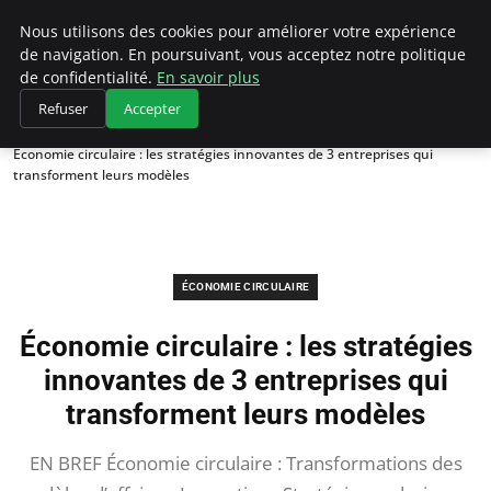
Climategatecountryclub.com
Nous utilisons des cookies pour améliorer votre expérience
de navigation. En poursuivant, vous acceptez notre politique
de confidentialité.
En savoir plus
Refuser
Accepter
Accueil
Économie circulaire
Économie circulaire : les stratégies innovantes de 3 entreprises qui
transforment leurs modèles
ÉCONOMIE CIRCULAIRE
Économie circulaire : les stratégies
innovantes de 3 entreprises qui
transforment leurs modèles
EN BREF Économie circulaire : Transformations des