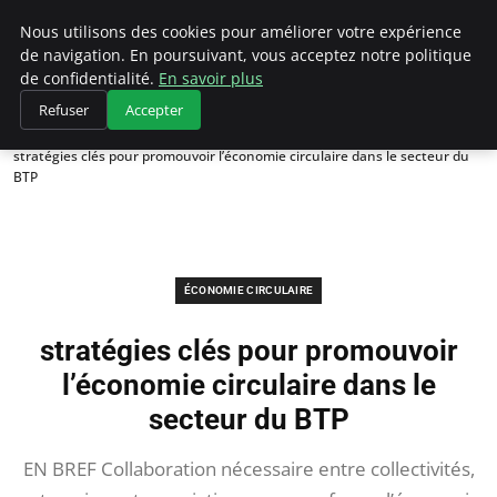
Climategatecountryclub.com
Nous utilisons des cookies pour améliorer votre expérience
de navigation. En poursuivant, vous acceptez notre politique
de confidentialité.
En savoir plus
Refuser
Accepter
Accueil
Économie circulaire
stratégies clés pour promouvoir l’économie circulaire dans le secteur du
BTP
ÉCONOMIE CIRCULAIRE
stratégies clés pour promouvoir
l’économie circulaire dans le
secteur du BTP
EN BREF Collaboration nécessaire entre collectivités,