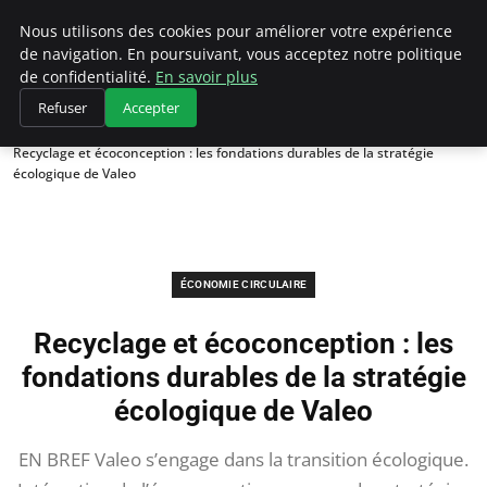
Climategatecountryclub.com
Nous utilisons des cookies pour améliorer votre expérience
de navigation. En poursuivant, vous acceptez notre politique
de confidentialité.
En savoir plus
Refuser
Accepter
Accueil
Économie circulaire
Recyclage et écoconception : les fondations durables de la stratégie
écologique de Valeo
ÉCONOMIE CIRCULAIRE
Recyclage et écoconception : les
fondations durables de la stratégie
écologique de Valeo
EN BREF Valeo s’engage dans la transition écologique.