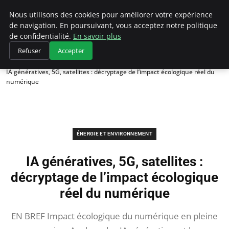
Climategatecountryclub.com
Nous utilisons des cookies pour améliorer votre expérience
de navigation. En poursuivant, vous acceptez notre politique
de confidentialité.
En savoir plus
Refuser
Accepter
Accueil
Énergie et environnement
IA génératives, 5G, satellites : décryptage de l’impact écologique réel du
numérique
ÉNERGIE ET ENVIRONNEMENT
IA génératives, 5G, satellites :
décryptage de l’impact écologique
réel du numérique
EN BREF Impact écologique du numérique en pleine