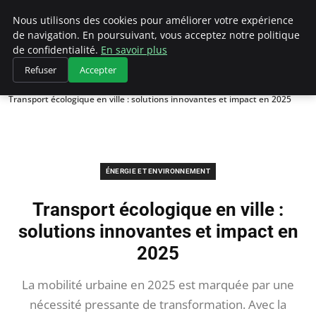
Climategatecountryclub.com
Nous utilisons des cookies pour améliorer votre expérience
de navigation. En poursuivant, vous acceptez notre politique
de confidentialité.
En savoir plus
Refuser
Accepter
Accueil
Énergie et environnement
Transport écologique en ville : solutions innovantes et impact en 2025
ÉNERGIE ET ENVIRONNEMENT
Transport écologique en ville :
solutions innovantes et impact en
2025
La mobilité urbaine en 2025 est marquée par une
nécessité pressante de transformation. Avec la