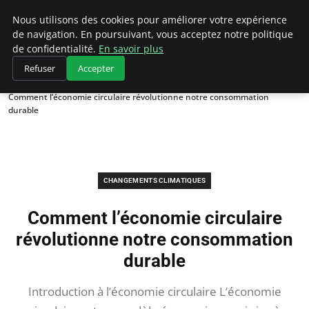
Climategatecountryclub.com
Nous utilisons des cookies pour améliorer votre expérience
de navigation. En poursuivant, vous acceptez notre politique
de confidentialité.
En savoir plus
Refuser
Accepter
Accueil
Changements climatiques
Comment l’économie circulaire révolutionne notre consommation
durable
CHANGEMENTS CLIMATIQUES
Comment l’économie circulaire
révolutionne notre consommation
durable
Introduction à l’économie circulaire L’économie