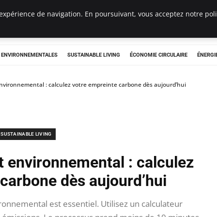
expérience de navigation. En poursuivant, vous acceptez notre polit
tryclub.com
S ENVIRONNEMENTALES
SUSTAINABLE LIVING
ÉCONOMIE CIRCULAIRE
ÉNERGI
nvironnemental : calculez votre empreinte carbone dès aujourd’hui
SUSTAINABLE LIVING
t environnemental : calculez
 carbone dès aujourd’hui
onnemental est essentiel. Utilisez un calculateur