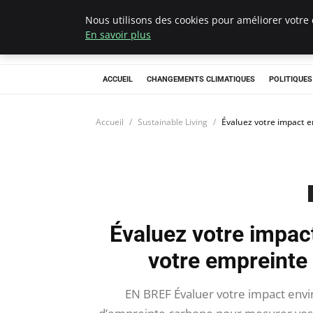
Nous utilisons des cookies pour améliorer votre 
Climategatecoun
En savoir plus
ACCUEIL
CHANGEMENTS CLIMATIQUES
POLITIQUE
Accueil
Sustainable Living
Évaluez votre impact e
Évaluez votre impac
votre empreinte
EN BREF Évaluer votre impact envir