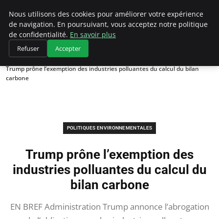
Climategatecountryclub.com
Nous utilisons des cookies pour améliorer votre expérience
de navigation. En poursuivant, vous acceptez notre politique
de confidentialité.
En savoir plus
Refuser
Accepter
Accueil
Politiques environnementales
Trump prône l’exemption des industries polluantes du calcul du bilan
carbone
POLITIQUES ENVIRONNEMENTALES
Trump prône l’exemption des
industries polluantes du calcul du
bilan carbone
EN BREF Administration Trump annonce l’abrogation