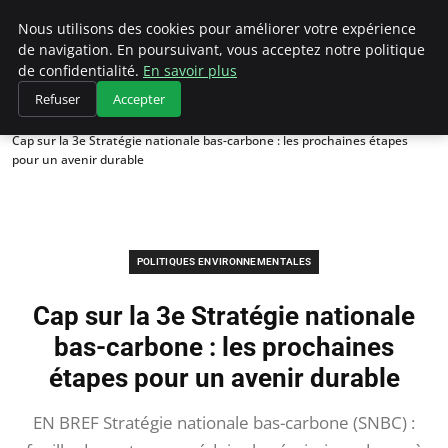
Climategatecountryclub.com
Nous utilisons des cookies pour améliorer votre expérience
de navigation. En poursuivant, vous acceptez notre politique
de confidentialité.
En savoir plus
Refuser
Accepter
Accueil
Politiques environnementales
Cap sur la 3e Stratégie nationale bas-carbone : les prochaines étapes
pour un avenir durable
POLITIQUES ENVIRONNEMENTALES
Cap sur la 3e Stratégie nationale
bas-carbone : les prochaines
étapes pour un avenir durable
EN BREF Stratégie nationale bas-carbone (SNBC) :