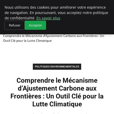
Climategatecountryclub.com
Nous utilisons des cookies pour améliorer votre expérience
de navigation. En poursuivant, vous acceptez notre politique
de confidentialité.
En savoir plus
Refuser
Accepter
Accueil
Politiques environnementales
Comprendre le Mécanisme d’Ajustement Carbone aux Frontières : Un
Outil Clé pour la Lutte Climatique
POLITIQUES ENVIRONNEMENTALES
Comprendre le Mécanisme
d’Ajustement Carbone aux
Frontières : Un Outil Clé pour la
Lutte Climatique