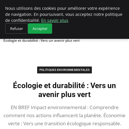
Climategatecountryclub.com
Nous utilisons des cookies pour améliorer votre expérience
de navigation. En poursuivant, vous acceptez notre politique
de confidentialité.
En savoir plus
Refuser
Accepter
Accueil
Politiques environnementales
Écologie et durabilité : Vers un avenir plus vert
POLITIQUES ENVIRONNEMENTALES
Écologie et durabilité : Vers un
avenir plus vert
EN BREF Impact environnemental : Comprendre
comment nos actions influencent la planète. Économie
verte : Vers une transition écologique responsable.