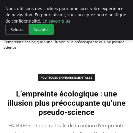
Climategatecountryclub.com
Nous utilisons des cookies pour améliorer votre expérience
de navigation. En poursuivant, vous acceptez notre politique
de confidentialité.
En savoir plus
Refuser
Accepter
Accueil
Politiques environnementales
L’empreinte écologique : une illusion plus préoccupante qu’une pseudo-
science
POLITIQUES ENVIRONNEMENTALES
L’empreinte écologique : une
illusion plus préoccupante qu’une
pseudo-science
EN BREF Critique radicale de la notion d’empreinte