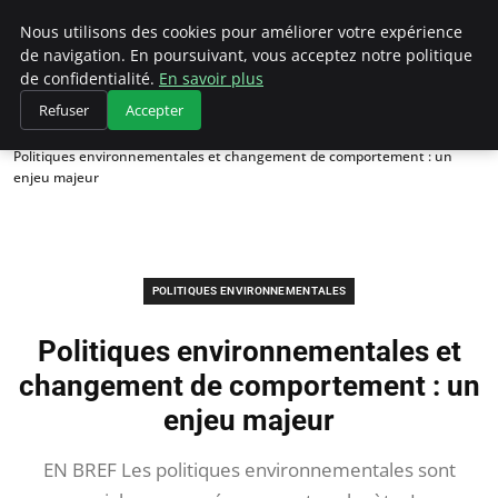
Climategatecountryclub.com
Nous utilisons des cookies pour améliorer votre expérience
de navigation. En poursuivant, vous acceptez notre politique
de confidentialité.
En savoir plus
Refuser
Accepter
Accueil
Politiques environnementales
Politiques environnementales et changement de comportement : un
enjeu majeur
POLITIQUES ENVIRONNEMENTALES
Politiques environnementales et
changement de comportement : un
enjeu majeur
EN BREF Les politiques environnementales sont