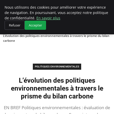
Climategatecountryclub.com
Nous utilisons des cookies pour améliorer votre expérience
de navigation. En poursuivant, vous acceptez notre politique
de confidentialité.
En savoir plus
Refuser
Accepter
Accueil
Politiques environnementales
L’évolution des politiques environnementales à travers le prisme du bilan
carbone
POLITIQUES ENVIRONNEMENTALES
L’évolution des politiques
environnementales à travers le
prisme du bilan carbone
EN BREF Politiques environnementales : évaluation de