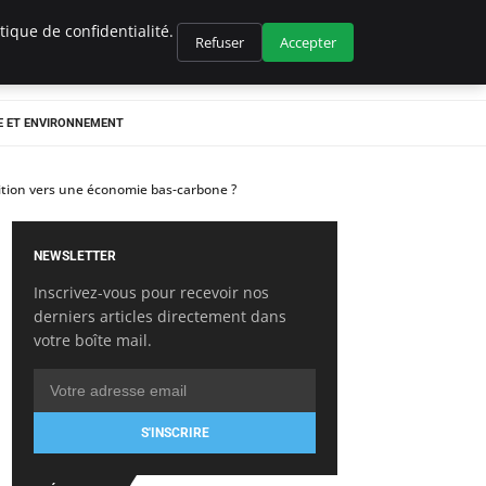
ique de confidentialité.
Refuser
Accepter
E ET ENVIRONNEMENT
sition vers une économie bas-carbone ?
NEWSLETTER
Inscrivez-vous pour recevoir nos
derniers articles directement dans
votre boîte mail.
S'INSCRIRE