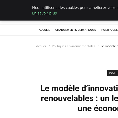
Nous utilisons des cookies pour améliorer votre 
Climategatecoun
En savoir plus
ACCUEIL
CHANGEMENTS CLIMATIQUES
POLITIQUE
Accueil
Politiques environnementales
Le modèle d
POLIT
Le modèle d’innovati
renouvelables : un le
une écono