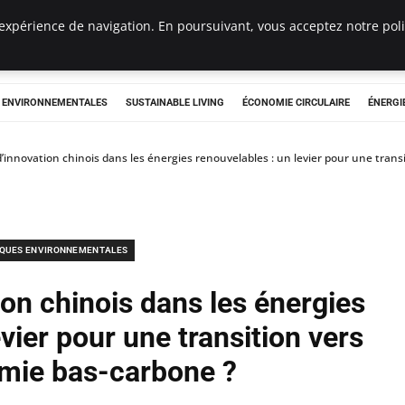
expérience de navigation. En poursuivant, vous acceptez notre polit
tryclub.com
S ENVIRONNEMENTALES
SUSTAINABLE LIVING
ÉCONOMIE CIRCULAIRE
ÉNERGI
’innovation chinois dans les énergies renouvelables : un levier pour une tran
IQUES ENVIRONNEMENTALES
on chinois dans les énergies
vier pour une transition vers
mie bas-carbone ?