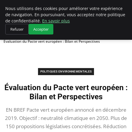
Climategatecountryclub.com
Nous utilisons des cookies pour améliorer votre expérience
de navigation. En poursuivant, vous acceptez notre politique
de confidentialité.
En savoir plus
Refuser
Accepter
Accueil
Politiques environnementales
Évaluation du Pacte vert européen : Bilan et Perspectives
POLITIQUES ENVIRONNEMENTALES
Évaluation du Pacte vert européen :
Bilan et Perspectives
EN BREF Pacte vert européen annoncé en décembre
2019. Objectif : neutralité climatique en 2050. Plus de
150 propositions législatives concrétisées. Réduction