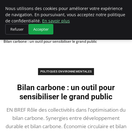
Climategatecountryclub.com
Nous utilisons des cookies pour améliorer votre expérience
de navigation. En poursuivant, vous acceptez notre politique
de confidentialité.
En savoir plus
Refuser
Accepter
Accueil
Politiques environnementales
Bilan carbone : un outil pour sensibiliser le grand public
POLITIQUES ENVIRONNEMENTALES
Bilan carbone : un outil pour
sensibiliser le grand public
EN BREF Rôle des collectivités dans l’optimisation du
bilan carbone. Synergies entre développement
durable et bilan carbone. Économie circulaire et bilan