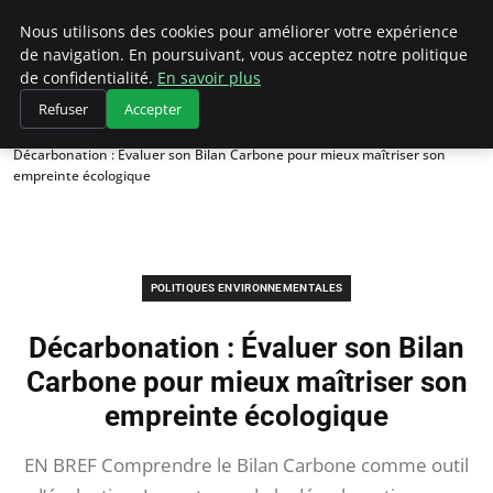
Climategatecountryclub.com
Nous utilisons des cookies pour améliorer votre expérience
de navigation. En poursuivant, vous acceptez notre politique
de confidentialité.
En savoir plus
Refuser
Accepter
Accueil
Politiques environnementales
Décarbonation : Évaluer son Bilan Carbone pour mieux maîtriser son
empreinte écologique
POLITIQUES ENVIRONNEMENTALES
Décarbonation : Évaluer son Bilan
Carbone pour mieux maîtriser son
empreinte écologique
EN BREF Comprendre le Bilan Carbone comme outil