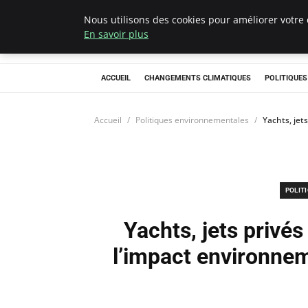
Nous utilisons des cookies pour améliorer votre 
Climategatecoun
En savoir plus
ACCUEIL
CHANGEMENTS CLIMATIQUES
POLITIQUE
Accueil
Politiques environnementales
Yachts, jet
POLIT
Yachts, jets privés
l’impact environnem