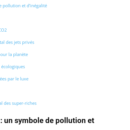
ollution et d’inégalité
 CO2
al des jets privés
pour la planète
 écologiques
es par le luxe
l des super-riches
 un symbole de pollution et