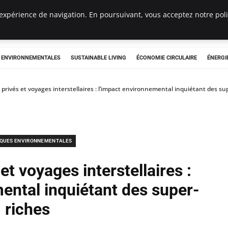
expérience de navigation. En poursuivant, vous acceptez notre polit
tryclub.com
S ENVIRONNEMENTALES
SUSTAINABLE LIVING
ÉCONOMIE CIRCULAIRE
ÉNERGI
s privés et voyages interstellaires : l’impact environnemental inquiétant des su
IQUES ENVIRONNEMENTALES
 et voyages interstellaires :
ental inquiétant des super-
riches