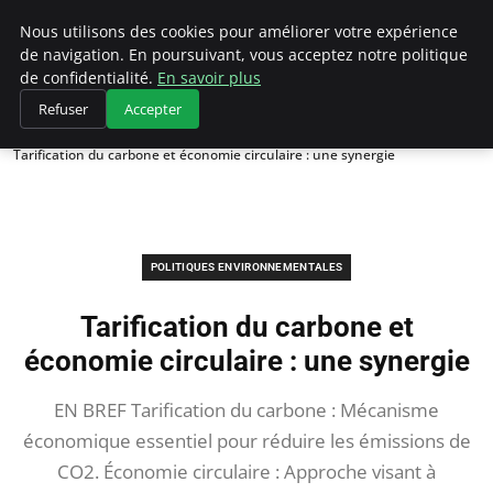
Climategatecountryclub.com
Nous utilisons des cookies pour améliorer votre expérience
de navigation. En poursuivant, vous acceptez notre politique
de confidentialité.
En savoir plus
Refuser
Accepter
Accueil
Politiques environnementales
Tarification du carbone et économie circulaire : une synergie
POLITIQUES ENVIRONNEMENTALES
Tarification du carbone et
économie circulaire : une synergie
EN BREF Tarification du carbone : Mécanisme
économique essentiel pour réduire les émissions de
CO2. Économie circulaire : Approche visant à