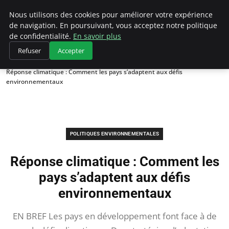
Climategatecountryclub.com
Nous utilisons des cookies pour améliorer votre expérience
de navigation. En poursuivant, vous acceptez notre politique
de confidentialité.
En savoir plus
Refuser
Accepter
Accueil
Politiques environnementales
Réponse climatique : Comment les pays s’adaptent aux défis
environnementaux
POLITIQUES ENVIRONNEMENTALES
Réponse climatique : Comment les
pays s’adaptent aux défis
environnementaux
EN BREF Les pays en développement font face à de