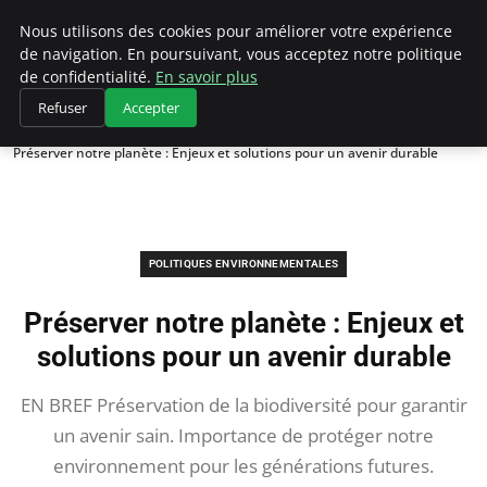
Climategatecountryclub.com
Nous utilisons des cookies pour améliorer votre expérience
de navigation. En poursuivant, vous acceptez notre politique
de confidentialité.
En savoir plus
Refuser
Accepter
Accueil
Politiques environnementales
Préserver notre planète : Enjeux et solutions pour un avenir durable
POLITIQUES ENVIRONNEMENTALES
Préserver notre planète : Enjeux et
solutions pour un avenir durable
EN BREF Préservation de la biodiversité pour garantir
un avenir sain. Importance de protéger notre
environnement pour les générations futures.