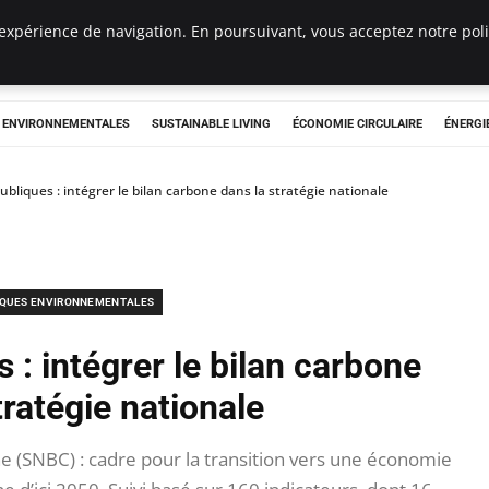
expérience de navigation. En poursuivant, vous acceptez notre polit
tryclub.com
S ENVIRONNEMENTALES
SUSTAINABLE LIVING
ÉCONOMIE CIRCULAIRE
ÉNERGI
publiques : intégrer le bilan carbone dans la stratégie nationale
IQUES ENVIRONNEMENTALES
 : intégrer le bilan carbone
tratégie nationale
e (SNBC) : cadre pour la transition vers une économie