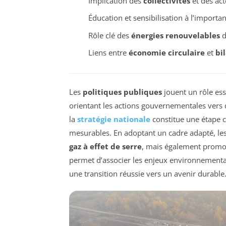
Implication des
collectivités
et des ac
Éducation et sensibilisation à l’import
Rôle clé des
énergies renouvelables
d
Liens entre
économie circulaire
et
bi
Les
politiques publiques
jouent un rôle ess
orientant les actions gouvernementales vers 
la
stratégie nationale
constitue une étape c
mesurables. En adoptant un cadre adapté, le
gaz à effet de serre
, mais également promo
permet d’associer les enjeux environnement
une transition réussie vers un avenir durable