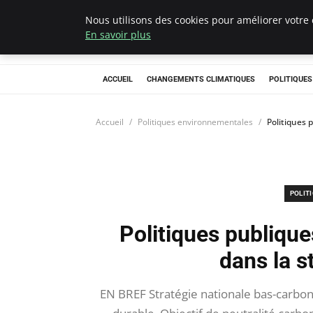
Nous utilisons des cookies pour améliorer votre 
Climategatecoun
En savoir plus
ACCUEIL
CHANGEMENTS CLIMATIQUES
POLITIQUE
Accueil
Politiques environnementales
Politiques 
POLIT
Politiques publiques
dans la s
EN BREF Stratégie nationale bas-carbon