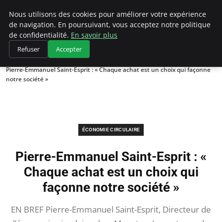
Climategatecountryclub.com
Nous utilisons des cookies pour améliorer votre expérience
de navigation. En poursuivant, vous acceptez notre politique
de confidentialité.
En savoir plus
Refuser
Accepter
Accueil
Économie circulaire
Pierre-Emmanuel Saint-Esprit : « Chaque achat est un choix qui façonne
notre société »
ÉCONOMIE CIRCULAIRE
Pierre-Emmanuel Saint-Esprit : «
Chaque achat est un choix qui
façonne notre société »
EN BREF Pierre-Emmanuel Saint-Esprit, Directeur de