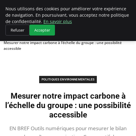
Climategatecountryclub.com
Nous utilisons des cookies pour améliorer votre expérience
de navigation. En poursuivant, vous acceptez notre politique
de confidentialité.
En savoir plus
Refuser
Accepter
Accueil
Politiques environnementales
Mesurer notre impact carbone à l’échelle du groupe : une possibilité
accessible
POLITIQUES ENVIRONNEMENTALES
Mesurer notre impact carbone à
l’échelle du groupe : une possibilité
accessible
EN BREF Outils numériques pour mesurer le bilan