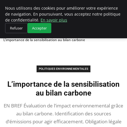
Climategatecountryclub.com
Nous utilisons des cookies pour améliorer votre expérience
de navigation. En poursuivant, vous acceptez notre politique
de confidentialité.
En savoir plus
Refuser
Accepter
Accueil
Politiques environnementales
L’importance de la sensibilisation au bilan carbone
POLITIQUES ENVIRONNEMENTALES
L’importance de la sensibilisation
au bilan carbone
EN BREF Évaluation de l’impact environnemental grâce
au bilan carbone. Identification des sources
d’émissions pour agir efficacement. Obligation légale