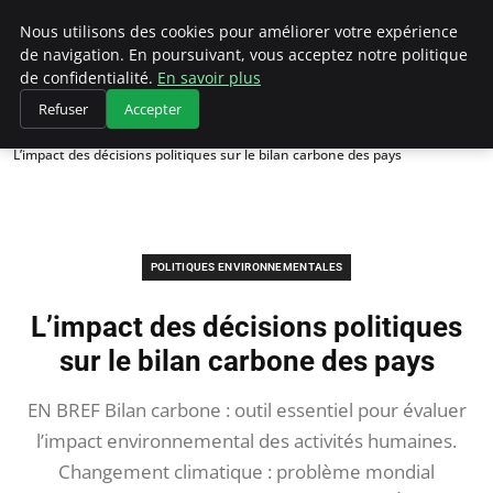
Climategatecountryclub.com
Nous utilisons des cookies pour améliorer votre expérience
de navigation. En poursuivant, vous acceptez notre politique
de confidentialité.
En savoir plus
Refuser
Accepter
Accueil
Politiques environnementales
L’impact des décisions politiques sur le bilan carbone des pays
POLITIQUES ENVIRONNEMENTALES
L’impact des décisions politiques
sur le bilan carbone des pays
EN BREF Bilan carbone : outil essentiel pour évaluer
l’impact environnemental des activités humaines.
Changement climatique : problème mondial