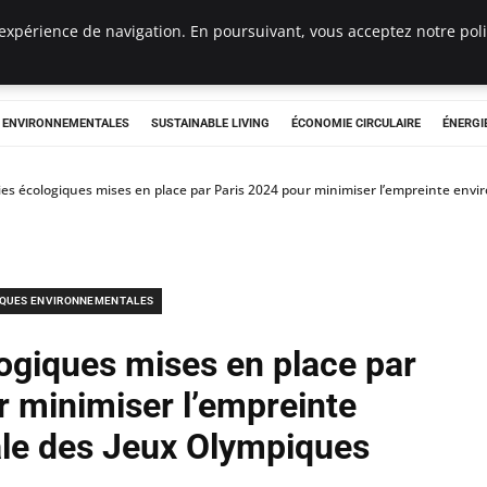
expérience de navigation. En poursuivant, vous acceptez notre polit
tryclub.com
S ENVIRONNEMENTALES
SUSTAINABLE LIVING
ÉCONOMIE CIRCULAIRE
ÉNERGI
ies écologiques mises en place par Paris 2024 pour minimiser l’empreinte en
IQUES ENVIRONNEMENTALES
logiques mises en place par
r minimiser l’empreinte
le des Jeux Olympiques