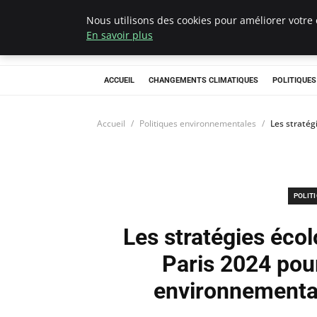
Nous utilisons des cookies pour améliorer votre 
Climategatecoun
En savoir plus
ACCUEIL
CHANGEMENTS CLIMATIQUES
POLITIQUE
Accueil
Politiques environnementales
Les stratég
POLIT
Les stratégies éco
Paris 2024 pou
environnementa