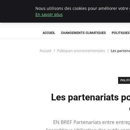
Nous utilisons des cookies pour améliorer votre 
Climategatecoun
En savoir plus
ACCUEIL
CHANGEMENTS CLIMATIQUES
POLITIQUE
Accueil
Politiques environnementales
Les partena
POLIT
Les partenariats po
EN BREF Partenariats entre entrepri