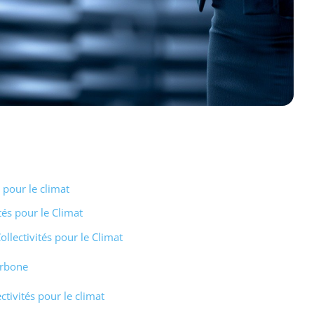
s pour le climat
ités pour le Climat
ollectivités pour le Climat
arbone
ctivités pour le climat