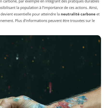
lan carbone, par exemple en intégrant des pratiques durables
ibilisant la population à l’importance de ces actions. Ainsi,
 devient essentielle pour atteindre la
neutralité carbone
et
nnement. Plus d’informations peuvent être trouvées sur le