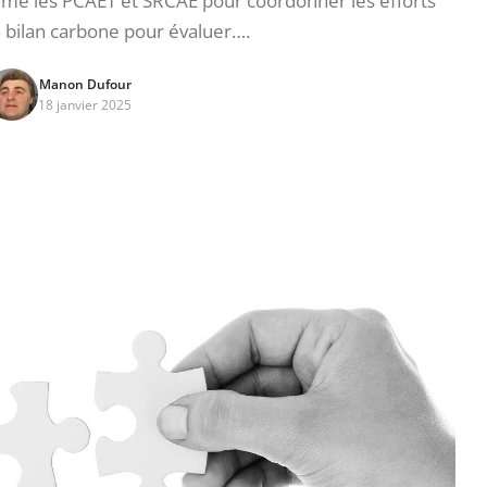
omme les PCAET et SRCAE pour coordonner les efforts
n bilan carbone pour évaluer….
Manon Dufour
18 janvier 2025