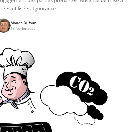
l’engagement des parties prenantes. Absence de mise à
nées utilisées. Ignorance….
Manon Dufour
13 février 2025