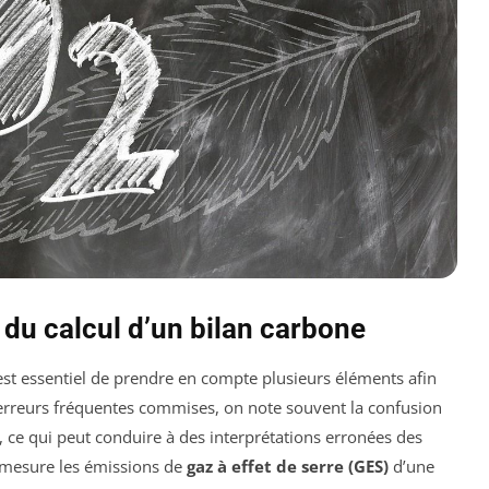
 du calcul d’un bilan carbone
l est essentiel de prendre en compte plusieurs éléments afin
s erreurs fréquentes commises, on note souvent la confusion
, ce qui peut conduire à des interprétations erronées des
ne mesure les émissions de
gaz à effet de serre (GES)
d’une