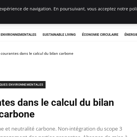
expérience de navigation. En poursuivant, vous acceptez notre polit
tryclub.com
S ENVIRONNEMENTALES
SUSTAINABLE LIVING
ÉCONOMIE CIRCULAIRE
ÉNERGI
 courantes dans le calcul du bilan carbone
IQUES ENVIRONNEMENTALES
tes dans le calcul du bilan
carbone
e et neutralité carbone. Non-intégration du scope 3