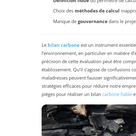
Définition floue
du périmètre de calcul
Choix des
méthodes de calcul
inappro
Manque de
gouvernance
dans le proje
Le
bilan carbone
est un instrument essenti
l’environnement, en particulier en matière d
précision de cette évaluation peut être com
établissement. Qu’il s’agisse de confusions 
maladresses peuvent fausser significativement 
stratégies efficaces pour réduire notre empre
pièges pour réaliser un bilan
carbone fiable
et