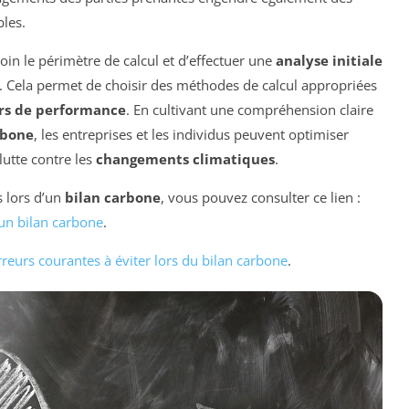
bles.
 soin le périmètre de calcul et d’effectuer une
analyse initiale
s. Cela permet de choisir des méthodes de calcul appropriées
rs de performance
. En cultivant une compréhension claire
rbone
, les entreprises et les individus peuvent optimiser
lutte contre les
changements climatiques
.
s lors d’un
bilan carbone
, vous pouvez consulter ce lien :
’un bilan carbone
.
rreurs courantes à éviter lors du bilan carbone
.