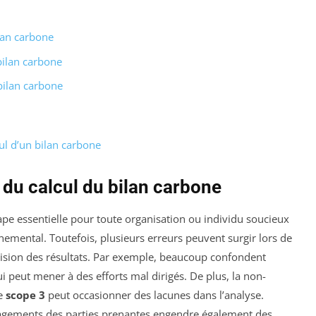
lan carbone
bilan carbone
bilan carbone
cul d’un bilan carbone
 du calcul du bilan carbone
ape essentielle pour toute organisation ou individu soucieux
emental. Toutefois, plusieurs erreurs peuvent surgir lors de
cision des résultats. Par exemple, beaucoup confondent
ui peut mener à des efforts mal dirigés. De plus, la non-
e
scope 3
peut occasionner des lacunes dans l’analyse.
gagements des parties prenantes engendre également des