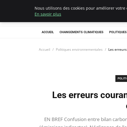
Nous utilisons des cookies pour améliorer votre 
Climategatecoun
En savoir plus
ACCUEIL
CHANGEMENTS CLIMATIQUES
POLITIQUE
Accueil
Politiques environnementales
Les erreurs
POLIT
Les erreurs couran
EN BREF Confusion entre bilan carbon