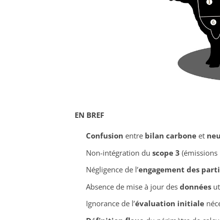
EN BREF
Confusion
entre
bilan carbone
et
neu
Non-intégration du
scope 3
(émissions i
Négligence de l’
engagement des parti
Absence de mise à jour des
données
ut
Ignorance de l’
évaluation initiale
néce