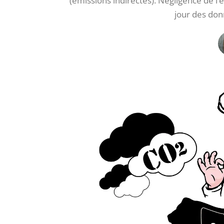
(émissions indirectes). Négligence de 
jour des don