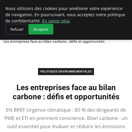
Climategatecountryclub.com
Nous utilisons des cookies pour améliorer votre expérience
de navigation. En poursuivant, vous acceptez notre politique
de confidentialité.
En savoir plus
Refuser
Accepter
Accueil
Politiques environnementales
Les entreprises face au bilan carbone : défis et opportunités
POLITIQUES ENVIRONNEMENTALES
Les entreprises face au bilan
carbone : défis et opportunités
EN BREF Urgence climatique : 80 % des dirigeants de
PME et ETI en prennent conscience. Bilan carbone : un
outil essentiel pour évaluer et réduire les émissions