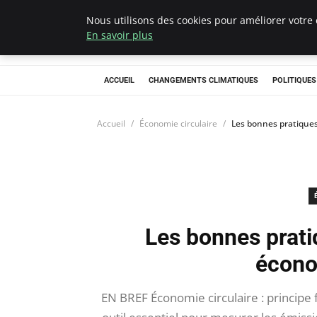
Nous utilisons des cookies pour améliorer votre 
Climategatecoun
En savoir plus
ACCUEIL
CHANGEMENTS CLIMATIQUES
POLITIQUE
Accueil
Économie circulaire
Les bonnes pratiques
Les bonnes prati
écono
EN BREF Économie circulaire : principe 