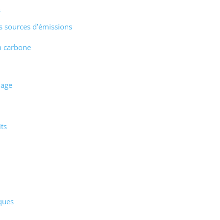
s
es sources d’émissions
an carbone
lage
ts
iques