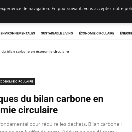
expérience de navigation. En poursuivant, vous acceptez notre polit
tryclub.com
S ENVIRONNEMENTALES
SUSTAINABLE LIVING
ÉCONOMIE CIRCULAIRE
ÉNERGI
 du bilan carbone en économie circulaire
ÉCONOMIE CIRCULAIRE
ques du bilan carbone en
mie circulaire
fondamental pour réduire les déchets. Bilan carbone :