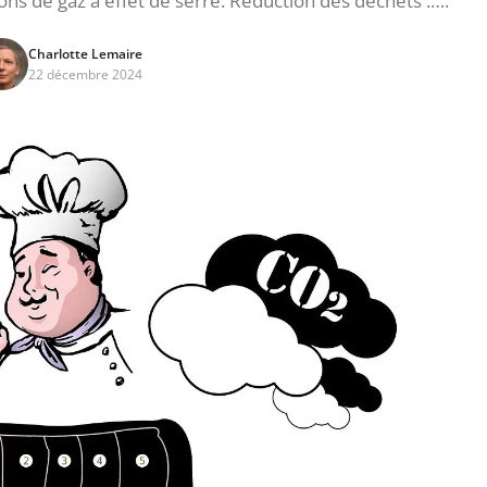
ons de gaz à effet de serre. Réduction des déchets :….
Charlotte Lemaire
22 décembre 2024