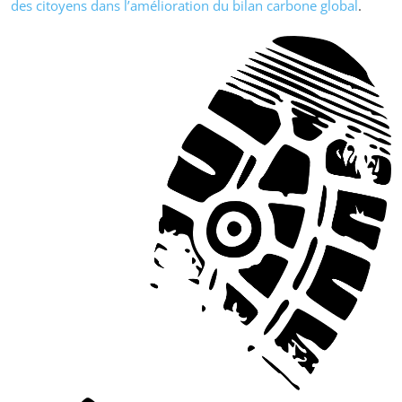
des citoyens dans l’amélioration du bilan carbone global
.