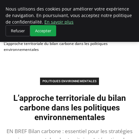
Climategatecountryclub.com
Nous utilisons des cookies pour améliorer votre expérience
de navigation. En poursuivant, vous acceptez notre politique
de confidentialité.
En savoir plus
Refuser
Accepter
Accueil
Politiques environnementales
L’approche territoriale du bilan carbone dans les politiques
environnementales
POLITIQUES ENVIRONNEMENTALES
L’approche territoriale du bilan
carbone dans les politiques
environnementales
EN BREF Bilan carbone : essentiel pour les stratégies