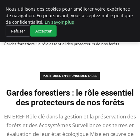
Climategatecountryclub.com
Nous utilisons des cookies pour améliorer votre expérience
de navigation. En poursuivant, vous acceptez notre politique
de confidentialité.
En savoir plus
Refuser
Accepter
Accueil
Politiques environnementales
Gardes forestiers : le rôle essentiel des protecteurs de nos forêts
POLITIQUES ENVIRONNEMENTALES
Gardes forestiers : le rôle essentiel
des protecteurs de nos forêts
EN BREF Rôle clé dans la gestion et la préservation des
forêts et des écosystèmes Surveillance des terres et
évaluation de leur état écologique Mise en œuvre de