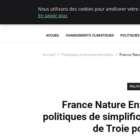
Nous utilisons des cookies pour améliorer votre 
Climategatecoun
En savoir plus
ACCUEIL
CHANGEMENTS CLIMATIQUES
POLITIQUE
Accueil
Politiques environnementales
France Natu
POLIT
France Nature En
politiques de simplific
de Troie p