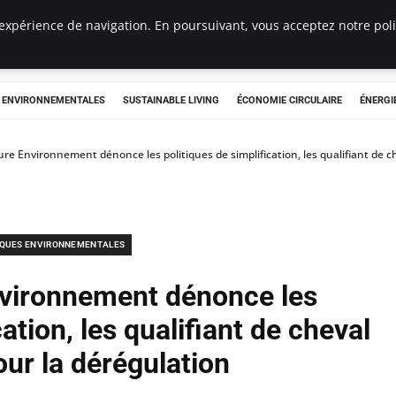
expérience de navigation. En poursuivant, vous acceptez notre polit
tryclub.com
S ENVIRONNEMENTALES
SUSTAINABLE LIVING
ÉCONOMIE CIRCULAIRE
ÉNERGI
re Environnement dénonce les politiques de simplification, les qualifiant de c
IQUES ENVIRONNEMENTALES
vironnement dénonce les
ation, les qualifiant de cheval
our la dérégulation