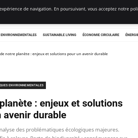
expérience de navigation. En poursuivant, vous acceptez notre polit
tryclub.com
S ENVIRONNEMENTALES
SUSTAINABLE LIVING
ÉCONOMIE CIRCULAIRE
ÉNERGI
 de notre planète : enjeux et solutions pour un avenir durable
IQUES ENVIRONNEMENTALES
planète : enjeux et solutions
 avenir durable
 analyse des problématiques écologiques majeures.