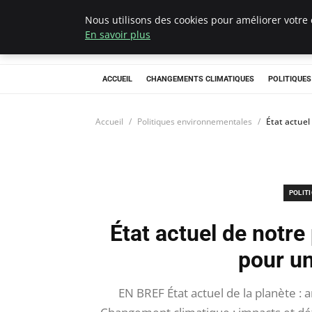
Nous utilisons des cookies pour améliorer votre 
Climategatecoun
En savoir plus
ACCUEIL
CHANGEMENTS CLIMATIQUES
POLITIQUE
Accueil
Politiques environnementales
État actuel
POLIT
État actuel de notre 
pour un
EN BREF État actuel de la planète :