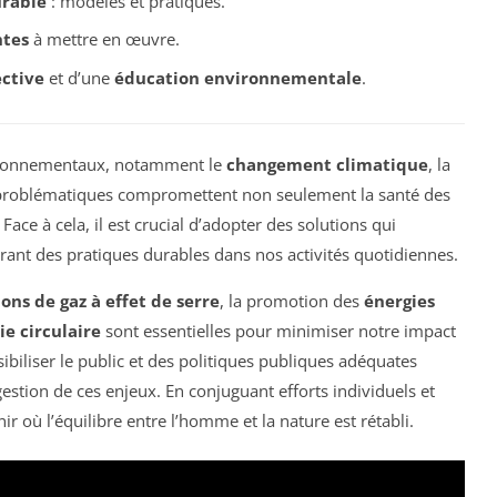
rable
: modèles et pratiques.
ntes
à mettre en œuvre.
ective
et d’une
éducation environnementale
.
nvironnementaux, notamment le
changement climatique
, la
 problématiques compromettent non seulement la santé des
ace à cela, il est crucial d’adopter des solutions qui
grant des pratiques durables dans nos activités quotidiennes.
ons de gaz à effet de serre
, la promotion des
énergies
e circulaire
sont essentielles pour minimiser notre impact
ibiliser le public et des politiques publiques adéquates
estion de ces enjeux. En conjuguant efforts individuels et
r où l’équilibre entre l’homme et la nature est rétabli.