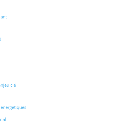
mant
é
enjeu clé
 énergétiques
onal