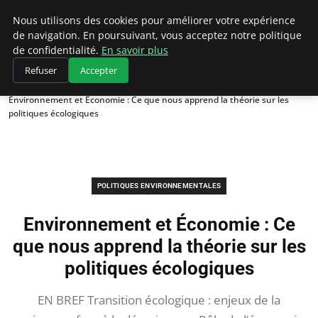
Climategatecountryclub.com
Nous utilisons des cookies pour améliorer votre expérience
de navigation. En poursuivant, vous acceptez notre politique
de confidentialité.
En savoir plus
Refuser
Accepter
Accueil
Politiques environnementales
Environnement et Économie : Ce que nous apprend la théorie sur les
politiques écologiques
POLITIQUES ENVIRONNEMENTALES
Environnement et Économie : Ce
que nous apprend la théorie sur les
politiques écologiques
EN BREF Transition écologique : enjeux de la