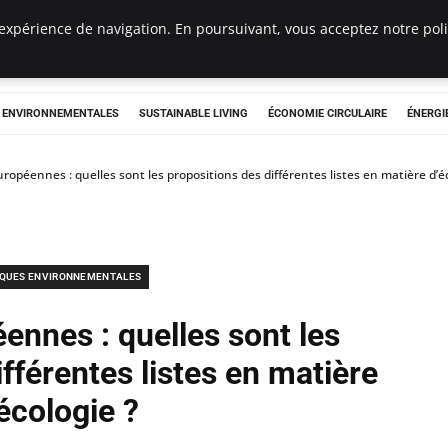
expérience de navigation. En poursuivant, vous acceptez notre polit
tryclub.com
S ENVIRONNEMENTALES
SUSTAINABLE LIVING
ÉCONOMIE CIRCULAIRE
ÉNERGI
uropéennes : quelles sont les propositions des différentes listes en matière d’é
IQUES ENVIRONNEMENTALES
ennes : quelles sont les
fférentes listes en matière
écologie ?