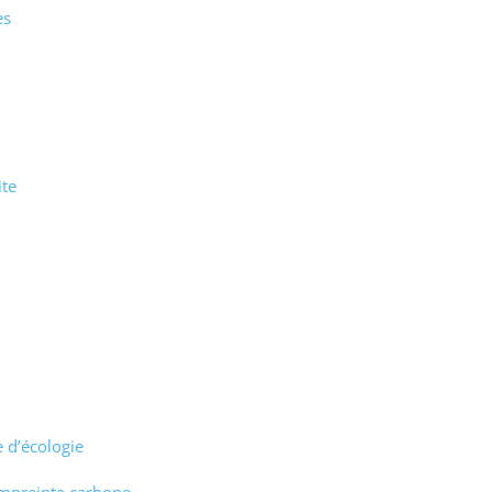
es
te
d’écologie
empreinte carbone