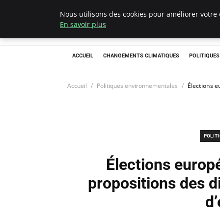
Nous utilisons des cookies pour améliorer votre 
Climategatecoun
En savoir plus
ACCUEIL
CHANGEMENTS CLIMATIQUES
POLITIQUE
Accueil
Politiques environnementales
Élections e
POLIT
Élections europé
propositions des di
d’