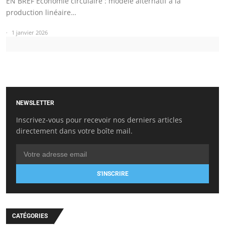
EN BREF Économie circulaire : modèle alternatif à la
production linéaire…
1 janvier 2026
NEWSLETTER
Inscrivez-vous pour recevoir nos derniers articles
directement dans votre boîte mail.
S'INSCRIRE
CATÉGORIES