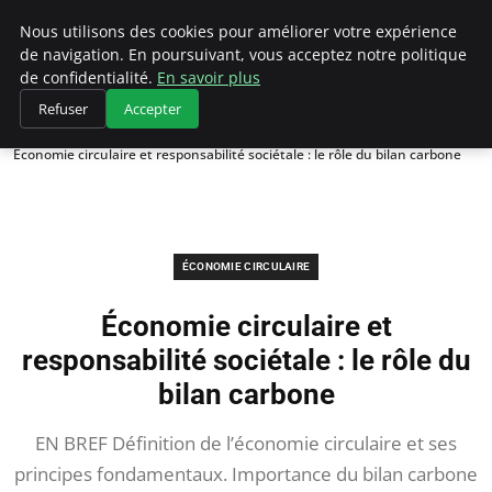
Climategatecountryclub.com
Nous utilisons des cookies pour améliorer votre expérience
de navigation. En poursuivant, vous acceptez notre politique
de confidentialité.
En savoir plus
Refuser
Accepter
Accueil
Économie circulaire
Économie circulaire et responsabilité sociétale : le rôle du bilan carbone
ÉCONOMIE CIRCULAIRE
Économie circulaire et
responsabilité sociétale : le rôle du
bilan carbone
EN BREF Définition de l’économie circulaire et ses
principes fondamentaux. Importance du bilan carbone