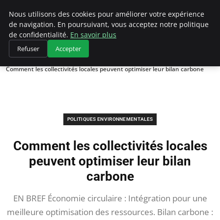
Climategatecountryclub.com
Nous utilisons des cookies pour améliorer votre expérience
de navigation. En poursuivant, vous acceptez notre politique
de confidentialité.
En savoir plus
Refuser
Accepter
Accueil
Politiques environnementales
Comment les collectivités locales peuvent optimiser leur bilan carbone
POLITIQUES ENVIRONNEMENTALES
Comment les collectivités locales
peuvent optimiser leur bilan
carbone
EN BREF Économie circulaire : Intégration pour une
meilleure optimisation des ressources. Bilan carbone :