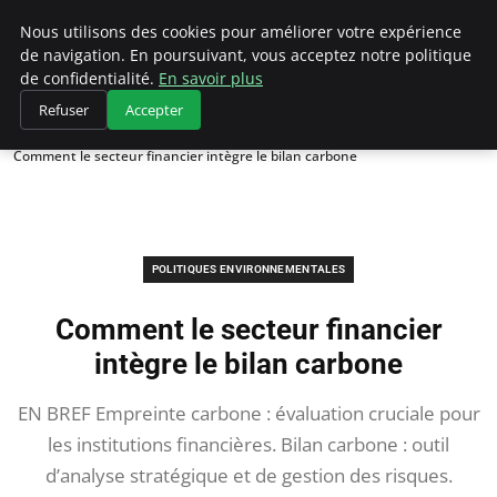
Climategatecountryclub.com
Nous utilisons des cookies pour améliorer votre expérience
de navigation. En poursuivant, vous acceptez notre politique
de confidentialité.
En savoir plus
Refuser
Accepter
Accueil
Politiques environnementales
Comment le secteur financier intègre le bilan carbone
POLITIQUES ENVIRONNEMENTALES
Comment le secteur financier
intègre le bilan carbone
EN BREF Empreinte carbone : évaluation cruciale pour
les institutions financières. Bilan carbone : outil
d’analyse stratégique et de gestion des risques.