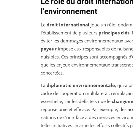
Le rôle du droit internatio
l’environnement
Le
droit international
joue un rôle fondam
l’établissement de plusieurs
principes clés
.
éviter les dommages environnementaux avant 
payeur
impose aux responsables de nuisances
nuisibles. Ces principes sont accompagnés d
que les enjeux environnementaux transcendent
concertées.
La
diplomatie environnementale
, qui a p
cadre de coopération multilatéral, remplaçant
essentielle, car les défis tels que le
changeme
réponse unie et efficace. Par exemple, des 
nations de s’unir face à des menaces envir
telles initiatives incarne les efforts collectif