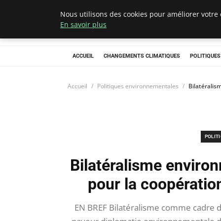
Nous utilisons des cookies pour améliorer votre 
Climategatecoun
En savoir plus
ACCUEIL
CHANGEMENTS CLIMATIQUES
POLITIQUE
Accueil
Politiques environnementales
Bilatéralis
POLIT
Bilatéralisme environ
pour la coopératio
EN BREF Bilatéralisme comme cadre de