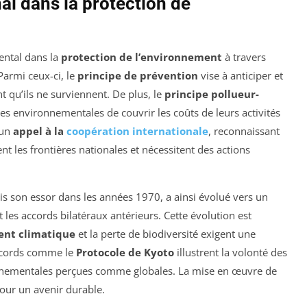
nal dans la protection de
ental dans la
protection de l’environnement
à travers
 Parmi ceux-ci, le
principe de prévention
vise à anticiper et
qu’ils ne surviennent. De plus, le
principe pollueur-
 environnementales de couvrir les coûts de leurs activités
’un
appel à la
coopération internationale
, reconnaissant
 les frontières nationales et nécessitent des actions
ris son essor dans les années 1970, a ainsi évolué vers un
 les accords bilatéraux antérieurs. Cette évolution est
nt climatique
et la perte de biodiversité exigent une
accords comme le
Protocole de Kyoto
illustrent la volonté des
onnementales perçues comme globales. La mise en œuvre de
s pour un avenir durable.