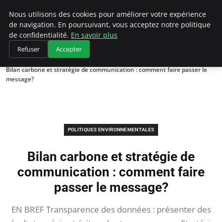
Climategatecountryclub.com
Nous utilisons des cookies pour améliorer votre expérience
de navigation. En poursuivant, vous acceptez notre politique
de confidentialité.
En savoir plus
Refuser
Accepter
Accueil
Politiques environnementales
Bilan carbone et stratégie de communication : comment faire passer le
message?
POLITIQUES ENVIRONNEMENTALES
Bilan carbone et stratégie de
communication : comment faire
passer le message?
EN BREF Transparence des données : présenter des