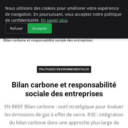
Climategatecountryclub.com
Nous utilisons des cookies pour améliorer votre expérience
de navigation. En poursuivant, vous acceptez notre politique
de confidentialité.
En savoir plus
Refuser
Accepter
Accueil
Politiques environnementales
Bilan carbone et responsabilité sociale des entreprises
POLITIQUES ENVIRONNEMENTALES
Bilan carbone et responsabilité
sociale des entreprises
EN BREF Bilan carbone : outil stratégique pour évaluer
les émissions de gaz à effet de serre. RSE : intégration
du bilan carbone dans une approche plus large de