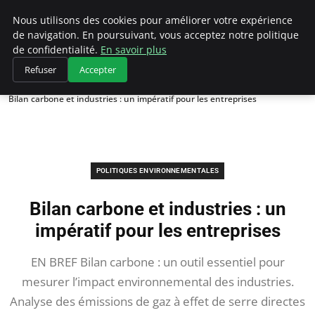
Climategatecountryclub.com
Nous utilisons des cookies pour améliorer votre expérience
de navigation. En poursuivant, vous acceptez notre politique
de confidentialité.
En savoir plus
Refuser
Accepter
Accueil
Politiques environnementales
Bilan carbone et industries : un impératif pour les entreprises
POLITIQUES ENVIRONNEMENTALES
Bilan carbone et industries : un
impératif pour les entreprises
EN BREF Bilan carbone : un outil essentiel pour
mesurer l’impact environnemental des industries.
Analyse des émissions de gaz à effet de serre directes