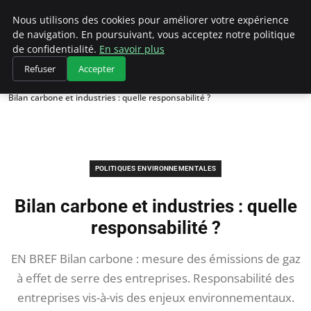
Climategatecountryclub.com
Nous utilisons des cookies pour améliorer votre expérience
de navigation. En poursuivant, vous acceptez notre politique
de confidentialité.
En savoir plus
Refuser
Accepter
Accueil
Politiques environnementales
Bilan carbone et industries : quelle responsabilité ?
POLITIQUES ENVIRONNEMENTALES
Bilan carbone et industries : quelle
responsabilité ?
EN BREF Bilan carbone : mesure des émissions de gaz
à effet de serre des entreprises. Responsabilité des
entreprises vis-à-vis des enjeux environnementaux.